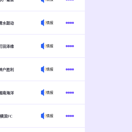
清水鼓动
情报
町田泽维
情报
神户胜利
情报
湘南海洋
情报
横滨FC
情报