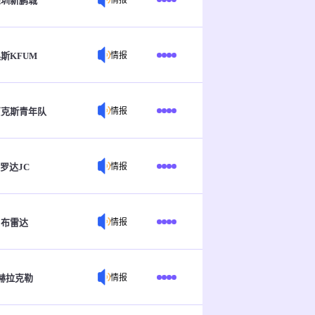
深圳新鹏城
情报
斯KFUM
情报
贾克斯青年队
情报
罗达JC
情报
布雷达
情报
赫拉克勒
情报