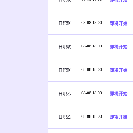
08-08 18:00
即将开始
日职联
08-08 18:00
即将开始
日职联
08-08 18:00
即将开始
日职联
08-08 18:00
即将开始
日职乙
08-08 18:00
即将开始
日职乙