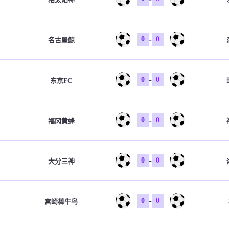
-
0
0
名古屋鲸
-
0
0
东京FC
-
0
0
福冈黄蜂
-
0
0
大分三神
-
0
0
宫崎棒牛鸟