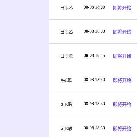
08-08 18:00
即将开始
日职乙
08-08 18:00
即将开始
日职乙
08-08 18:15
即将开始
日职联
08-08 18:30
即将开始
韩K联
08-08 18:30
即将开始
韩K联
08-08 18:30
即将开始
韩K联