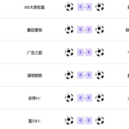
-
0
0
RB大宫松鼠
-
0
0
磐田喜悦
-
0
0
广岛三箭
-
0
0
浦项制铁
-
0
0
安养FC
-
0
0
富川FC