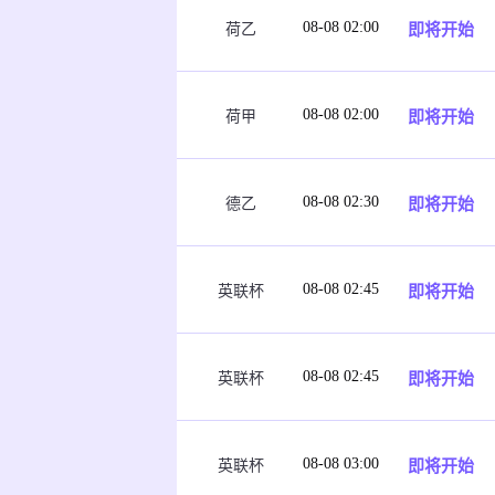
08-08 02:00
即将开始
荷乙
08-08 02:00
即将开始
荷甲
08-08 02:30
即将开始
德乙
08-08 02:45
即将开始
英联杯
08-08 02:45
即将开始
英联杯
08-08 03:00
即将开始
英联杯