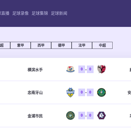
球直播
足球录像
足球集锦
足球新闻
英超
意甲
西甲
德甲
法甲
中超
-
0
0
横滨水手
-
0
0
忠南牙山
-
0
0
金浦市民