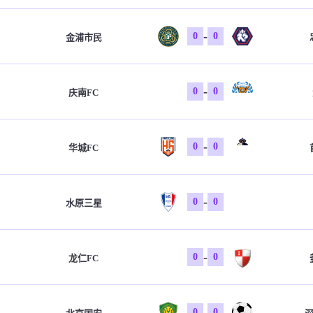
-
0
0
金浦市民
-
0
0
庆南FC
-
0
0
华城FC
-
0
0
水原三星
-
0
0
龙仁FC
-
0
0