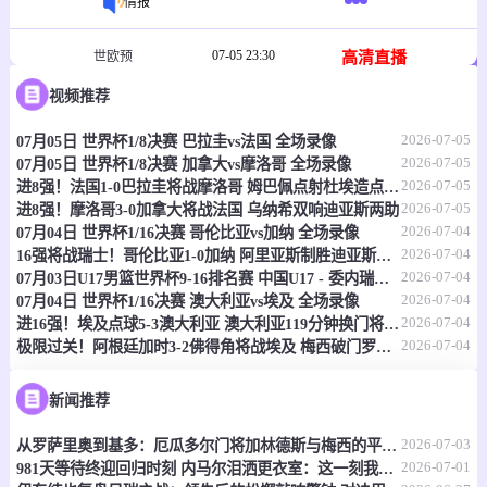
情报
07-05 23:30
高清直播
世欧预
视频推荐
-
0
0
格鲁吉亚
西班牙
2026-07-05
07月05日 世界杯1/8决赛 巴拉圭vs法国 全场录像
情报
2026-07-05
07月05日 世界杯1/8决赛 加拿大vs摩洛哥 全场录像
2026-07-05
进8强！法国1-0巴拉圭将战摩洛哥 姆巴佩点射杜埃造点主裁引争议
07-06 00:30
高清直播
世亚预
2026-07-05
进8强！摩洛哥3-0加拿大将战法国 乌纳希双响迪亚斯两助
2026-07-04
07月04日 世界杯1/16决赛 哥伦比亚vs加纳 全场录像
-
0
0
2026-07-04
约旦
伊拉克
16强将战瑞士！哥伦比亚1-0加纳 阿里亚斯制胜迪亚斯失良机
2026-07-04
07月03日U17男篮世界杯9-16排名赛 中国U17 - 委内瑞拉U17 全场录像
2026-07-04
07月04日 世界杯1/16决赛 澳大利亚vs埃及 全场录像
情报
2026-07-04
进16强！埃及点球5-3澳大利亚 澳大利亚119分钟换门将埃及4罚全中
2026-07-04
极限过关！阿根廷加时3-2佛得角将战埃及 梅西破门罗梅罗造乌龙
07-06 00:30
高清直播
世欧预
-
新闻推荐
0
0
希腊
葡萄牙
2026-07-03
从罗萨里奥到基多：厄瓜多尔门将加林德斯与梅西的平行人生
情报
2026-07-01
981天等待终迎回归时刻 内马尔泪洒更衣室：这一刻我等得太久