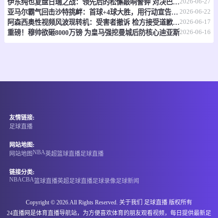
2026-06-27
伊东纯也复盘日瑞之战：领先后的松懈敲响警钟 对决巴西将遇全新挑战
07-06 01:00
即将开始
世非预
2026-06-22
亚马尔霸气回击沙特挑衅：首球+4球大胜，用行动宣告"我在这！"
2026-06-17
阿森西奥性视频风波现转机：受害者撤诉 检方接受道歉免刑
-
0
0
南苏丹
喀麦隆
2026-06-16
重磅！穆帅欲砸8000万镑 为皇马强挖曼城后防核心迪亚斯
情报
07-06 02:00
即将开始
世非预
-
0
0
民主刚果
塞内加尔
友情链接:
情报
足球直播
07-06 02:00
即将开始
世非预
网站地图:
NBA
网站地图
英超
篮球直播
足球直播
-
0
0
安哥拉
马里
链接分类:
NBA
CBA
篮球直播
英超
足球直播
足球录像
足球新闻
情报
Copyright © 2026.All Rights Reserved. 关于我们
足球直播
版权所有
07-06 02:00
即将开始
世欧预
24直播网是体育直播导航站，为方便喜欢体育的朋友观看视频，每日提供最新足