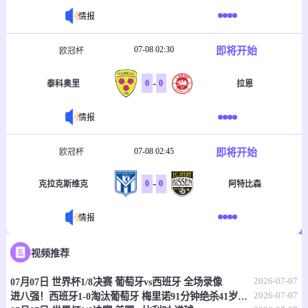
情报
07-08 02:30
即将开始
欧冠杯
-
0
0
泰科奥里
拉恩
情报
07-08 02:45
即将开始
欧冠杯
-
0
0
克拉克斯维克
阿特比森
情报
07-08 03:00
即将开始
欧冠杯
视频推荐
-
2026-07-07
0
0
07月07日 世界杯1/8决赛 葡萄牙vs西班牙 全场录像
维京古
吉奥里
2026-07-07
进八强！西班牙1-0淘汰葡萄牙 梅里诺91分钟绝杀41岁C罗最后一舞