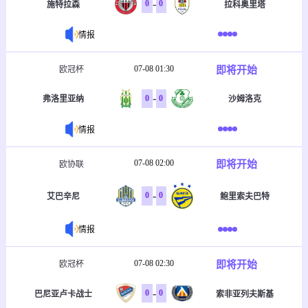
-
0
0
施特拉森
拉科奥里塔
情报
07-08 01:30
即将开始
欧冠杯
-
0
0
弗洛里亚纳
沙姆洛克
情报
07-08 02:00
即将开始
欧协联
-
0
0
艾巴辛尼
鲍里索夫巴特
情报
07-08 02:30
即将开始
欧冠杯
-
0
0
巴尼亚卢卡战士
索非亚列夫斯基