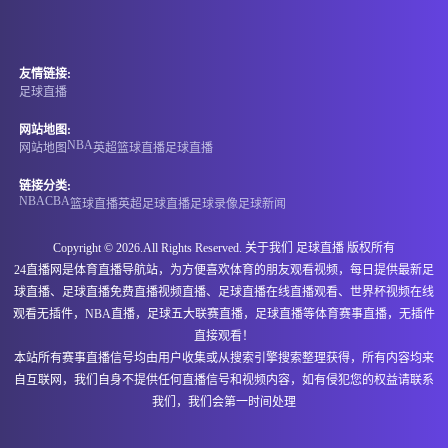
NBA
07-08 09:00
即将开始
-
0
0
爵士
雷霆
友情链接:
足球直播
情报
网站地图:
NBA
网站地图
英超
篮球直播
足球直播
WNBA
07-08 10:00
即将开始
链接分类:
-
NBA
CBA
0
0
水星
天空
篮球直播
英超
足球直播
足球录像
足球新闻
情报
Copyright © 2026.All Rights Reserved. 关于我们
足球直播
版权所有
24直播网是体育直播导航站，为方便喜欢体育的朋友观看视频，每日提供最新足
球直播、足球直播免费直播视频直播、足球直播在线直播观看、世界杯视频在线
07-08 16:00
即将开始
国际赛
观看无插件，NBA直播，足球五大联赛直播，足球直播等体育赛事直播，无插件
直接观看！
-
0
0
龙仁FC
越南
本站所有赛事直播信号均由用户收集或从搜索引擎搜索整理获得，所有内容均来
自互联网，我们自身不提供任何直播信号和视频内容，如有侵犯您的权益请联系
情报
我们，我们会第一时间处理
07-08 23:00
即将开始
欧冠杯