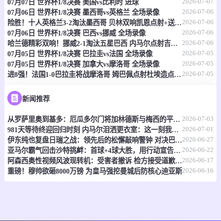
2026-07-07
07月07日 世界杯1/8决赛 美国vs比利时 进球
情报
2026-07-06
07月06日 世界杯1/8决赛 墨西哥vs英格兰 全场录像
2026-07-06
险胜！十人英格兰3-2淘汰墨西哥 贝林双响凯恩点射+送点宽萨直红
07-08 04:00
即将开始
世界杯
2026-07-06
07月06日 世界杯1/8决赛 巴西vs挪威 全场录像
2026-07-06
哈兰德精彩双响！挪威2-1淘汰五星巴西 内马尔点射吉马良斯失点
-
0
0
瑞士
哥伦比亚
2026-07-05
07月05日 世界杯1/8决赛 巴拉圭vs法国 全场录像
2026-07-05
07月05日 世界杯1/8决赛 加拿大vs摩洛哥 全场录像
情报
2026-07-05
进8强！法国1-0巴拉圭将战摩洛哥 姆巴佩点射杜埃造点主裁引争议
NBA
07-08 07:00
即将开始
新闻推荐
-
0
0
灰熊
老鹰
2026-07-03
从罗萨里奥到基多：厄瓜多尔门将加林德斯与梅西的平行人生
2026-07-01
981天等待终迎回归时刻 内马尔泪洒更衣室：这一刻我等得太久
2026-06-27
情报
伊东纯也复盘日瑞之战：领先后的松懈敲响警钟 对决巴西将遇全新挑战
2026-06-22
亚马尔霸气回击沙特挑衅：首球+4球大胜，用行动宣告"我在这！"
2026-06-17
阿森西奥性视频风波现转机：受害者撤诉 检方接受道歉免刑
WNBA
07-08 08:00
即将开始
2026-06-16
重磅！穆帅欲砸8000万镑 为皇马强挖曼城后防核心迪亚斯
-
0
0
自由人
飞翼
情报