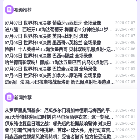
07-08 03:00
即将开始
欧冠杯
视频推荐
-
2026-07-07
0
0
07月07日 世界杯1/8决赛 葡萄牙vs西班牙 全场录像
维京古
吉奥里
2026-07-07
进八强！西班牙1-0淘汰葡萄牙 梅里诺91分钟绝杀41岁C罗最后一舞
2026-07-07
07月07日 世界杯1/8决赛 美国vs比利时 进球
情报
2026-07-06
07月06日 世界杯1/8决赛 墨西哥vs英格兰 全场录像
2026-07-06
险胜！十人英格兰3-2淘汰墨西哥 贝林双响凯恩点射+送点宽萨直红
07-08 04:00
即将开始
世界杯
2026-07-06
07月06日 世界杯1/8决赛 巴西vs挪威 全场录像
2026-07-06
哈兰德精彩双响！挪威2-1淘汰五星巴西 内马尔点射吉马良斯失点
-
0
0
瑞士
哥伦比亚
2026-07-05
07月05日 世界杯1/8决赛 巴拉圭vs法国 全场录像
2026-07-05
07月05日 世界杯1/8决赛 加拿大vs摩洛哥 全场录像
情报
2026-07-05
进8强！法国1-0巴拉圭将战摩洛哥 姆巴佩点射杜埃造点主裁引争议
NBA
07-08 07:00
即将开始
新闻推荐
-
0
0
灰熊
老鹰
2026-07-03
从罗萨里奥到基多：厄瓜多尔门将加林德斯与梅西的平行人生
2026-07-01
981天等待终迎回归时刻 内马尔泪洒更衣室：这一刻我等得太久
2026-06-27
情报
伊东纯也复盘日瑞之战：领先后的松懈敲响警钟 对决巴西将遇全新挑战
2026-06-22
亚马尔霸气回击沙特挑衅：首球+4球大胜，用行动宣告"我在这！"
2026-06-17
阿森西奥性视频风波现转机：受害者撤诉 检方接受道歉免刑
WNBA
07-08 08:00
即将开始