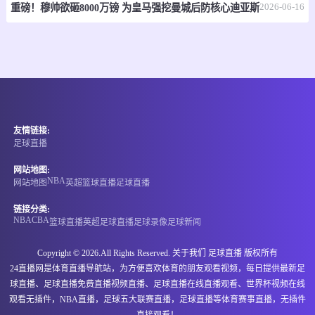
2026-06-16
重磅！穆帅欲砸8000万镑 为皇马强挖曼城后防核心迪亚斯
-
0
0
自由人
飞翼
情报
NBA
07-08 09:00
即将开始
-
0
0
爵士
雷霆
友情链接:
足球直播
情报
网站地图:
NBA
网站地图
英超
篮球直播
足球直播
WNBA
07-08 10:00
即将开始
链接分类:
-
NBA
CBA
0
0
水星
天空
篮球直播
英超
足球直播
足球录像
足球新闻
情报
Copyright © 2026.All Rights Reserved. 关于我们
足球直播
版权所有
24直播网是体育直播导航站，为方便喜欢体育的朋友观看视频，每日提供最新足
球直播、足球直播免费直播视频直播、足球直播在线直播观看、世界杯视频在线
07-08 16:00
即将开始
国际赛
观看无插件，NBA直播，足球五大联赛直播，足球直播等体育赛事直播，无插件
直接观看！