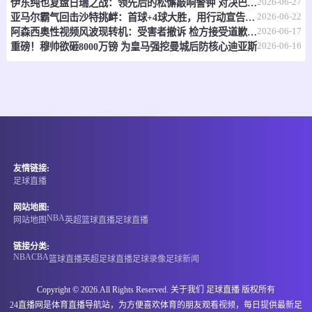
2026-06-27
情报
伊东纯也复盘日瑞之战：领先后的松懈敲响警钟 对决巴西将遇全新挑战
2026-06-22
亚马尔霸气回击沙特挑衅：首球+4球大胜，用行动宣告"我在这！"
2026-06-17
阿森西奥性视频风波现转机：受害者撤诉 检方接受道歉免刑
WNBA
07-08 08:00
即将开始
2026-06-16
重磅！穆帅欲砸8000万镑 为皇马强挖曼城后防核心迪亚斯
-
0
0
自由人
飞翼
情报
NBA
07-08 09:00
即将开始
-
0
0
爵士
雷霆
友情链接:
足球直播
情报
网站地图:
NBA
网站地图
英超
篮球直播
足球直播
WNBA
07-08 10:00
即将开始
链接分类:
-
NBA
CBA
0
0
水星
天空
篮球直播
英超
足球直播
足球录像
足球新闻
情报
Copyright © 2026.All Rights Reserved. 关于我们
足球直播
版权所有
24直播网是体育直播导航站，为方便喜欢体育的朋友观看视频，每日提供最新足