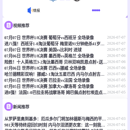
情报
07-08 03:00
即将开始
欧冠杯
视频推荐
-
2026-07-07
0
0
07月07日 世界杯1/8决赛 葡萄牙vs西班牙 全场录像
维京古
吉奥里
2026-07-07
进八强！西班牙1-0淘汰葡萄牙 梅里诺91分钟绝杀41岁C罗最后一舞
2026-07-07
07月07日 世界杯1/8决赛 美国vs比利时 进球
情报
2026-07-06
07月06日 世界杯1/8决赛 墨西哥vs英格兰 全场录像
2026-07-06
险胜！十人英格兰3-2淘汰墨西哥 贝林双响凯恩点射+送点宽萨直红
07-08 04:00
即将开始
世界杯
2026-07-06
07月06日 世界杯1/8决赛 巴西vs挪威 全场录像
2026-07-06
哈兰德精彩双响！挪威2-1淘汰五星巴西 内马尔点射吉马良斯失点
-
0
0
瑞士
哥伦比亚
2026-07-05
07月05日 世界杯1/8决赛 巴拉圭vs法国 全场录像
2026-07-05
07月05日 世界杯1/8决赛 加拿大vs摩洛哥 全场录像
情报
2026-07-05
进8强！法国1-0巴拉圭将战摩洛哥 姆巴佩点射杜埃造点主裁引争议
NBA
07-08 07:00
即将开始
新闻推荐
-
0
0
灰熊
老鹰
2026-07-03
从罗萨里奥到基多：厄瓜多尔门将加林德斯与梅西的平行人生
2026-07-01
981天等待终迎回归时刻 内马尔泪洒更衣室：这一刻我等得太久