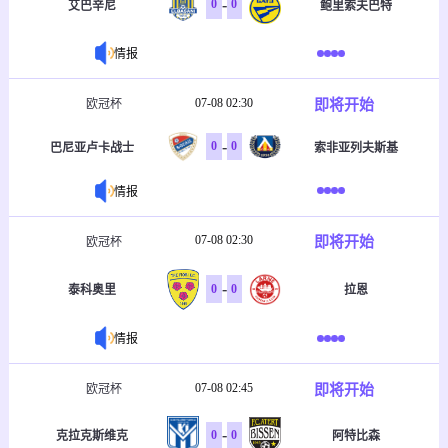
-
0
0
艾巴辛尼
鲍里索夫巴特
情报
07-08 02:30
即将开始
欧冠杯
-
0
0
巴尼亚卢卡战士
索非亚列夫斯基
情报
07-08 02:30
即将开始
欧冠杯
-
0
0
泰科奥里
拉恩
情报
07-08 02:45
即将开始
欧冠杯
-
0
0
克拉克斯维克
阿特比森