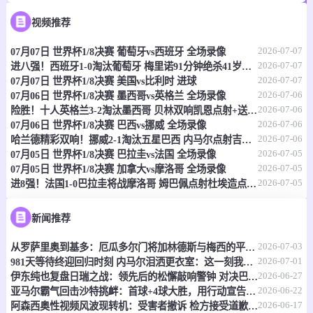
07-08 03:00
即将开始
欧冠杯
视频推荐
-
2026-07-07
0
0
07月07日 世界杯1/8决赛 葡萄牙vs西班牙 全场录像
维京古
吉奥里
2026-07-07
进八强！西班牙1-0淘汰葡萄牙 梅里诺91分钟绝杀41岁C罗最后一舞
2026-07-07
07月07日 世界杯1/8决赛 美国vs比利时 进球
情报
2026-07-06
07月06日 世界杯1/8决赛 墨西哥vs英格兰 全场录像
2026-07-06
险胜！十人英格兰3-2淘汰墨西哥 贝林双响凯恩点射+送点宽萨直红
07-08 04:00
即将开始
世界杯
2026-07-06
07月06日 世界杯1/8决赛 巴西vs挪威 全场录像
2026-07-06
哈兰德精彩双响！挪威2-1淘汰五星巴西 内马尔点射吉马良斯失点
-
0
0
瑞士
哥伦比亚
2026-07-05
07月05日 世界杯1/8决赛 巴拉圭vs法国 全场录像
2026-07-05
07月05日 世界杯1/8决赛 加拿大vs摩洛哥 全场录像
情报
2026-07-05
进8强！法国1-0巴拉圭将战摩洛哥 姆巴佩点射杜埃造点主裁引争议
NBA
07-08 07:00
即将开始
新闻推荐
-
0
0
灰熊
老鹰
2026-07-03
从罗萨里奥到基多：厄瓜多尔门将加林德斯与梅西的平行人生
2026-07-01
981天等待终迎回归时刻 内马尔泪洒更衣室：这一刻我等得太久
2026-06-27
情报
伊东纯也复盘日瑞之战：领先后的松懈敲响警钟 对决巴西将遇全新挑战
2026-06-22
亚马尔霸气回击沙特挑衅：首球+4球大胜，用行动宣告"我在这！"
2026-06-17
阿森西奥性视频风波现转机：受害者撤诉 检方接受道歉免刑
WNBA
07-08 08:00
即将开始