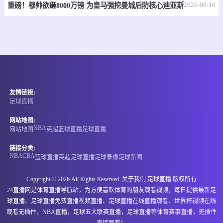
2026-06-16
重磅！穆帅欲砸8000万镑 为皇马强挖曼城后防核心迪亚斯
-
0
0
自由人
飞翼
情报
NBA
07-08 09:00
即将开始
-
0
0
爵士
雷霆
友情链接:
足球直播
情报
网站地图:
NBA
网站地图
英超
篮球直播
足球直播
WNBA
07-08 10:00
即将开始
链接分类:
-
NBA
CBA
0
0
水星
天空
篮球直播
英超
足球直播
足球录像
足球新闻
情报
Copyright © 2026.All Rights Reserved. 关于我们
足球直播
版权所有
24直播网是体育直播导航站，为方便喜欢体育的朋友观看视频，每日提供最新足
球直播、足球直播免费直播视频直播、足球直播在线直播观看、世界杯视频在线
07-08 16:00
即将开始
国际赛
观看无插件，NBA直播，足球五大联赛直播，足球直播等体育赛事直播，无插件
直接观看！